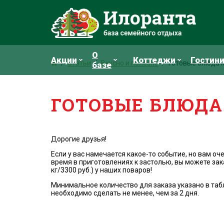
О
Акции
Коттеджи
Гостин
Статьи
Вкусно и полезно
Готовые блюда 
базе
ГОТОВЫЕ БЛЮДА
​Дорогие друзья!
Если у вас намечается какое-то событие, но вам оч
время в приготовлениях к застолью, вы можете зак
кг/3300 руб.) у наших поваров!
Минимальное количество для заказа указано в таб
необходимо сделать не менее, чем за 2 дня.