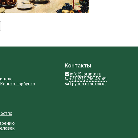
Контакты
info@iloranta.ru
и тела
+7 (921) 796-45-49
 Конька-горбунка
Группа вконтакте
ностях
варению
человек