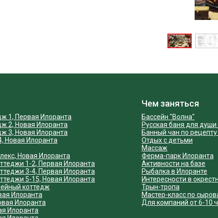
Чем заняться
дж 1, Первая Илоранта
Бассейн "Волна"
дж 2, Новая Илоранта
Русская баня для души 
дж 3, Новая Илоранта
Банный чан по рецепту
4, Новая Илоранта
Отдых с детьми
Массаж
лекс, Новая Илоранта
Ферма-парк Илоранта
ттеджи 1-2, Первая Илоранта
Активности на базе
ттеджи 3-4, Первая Илоранта
Рыбалка в Илоранте
ттеджи 5-15, Новая Илоранта
Интересности в окрест
ейный коттедж
Трын-тропа
вая Илоранта
Мастер-класс по сыро
овая Илоранта
Для компаний от 6-10 
ая Илоранта