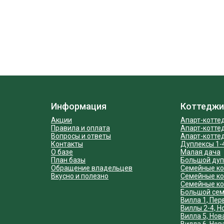
Информация
Коттеджи
Акции
Апарт-котте
Правила и оплата
Апарт-котте
Вопросы и ответы
Апарт-котте
Контакты
Дуплексы 1-
О базе
Малая дача
План базы
Большой дуп
Обращение владельцев
Cемейные ко
Вкусно и полезно
Семейные ко
Семейные ко
Большой сем
Вилла 1, Пер
Виллы 2-4, Н
Вилла 5, Нов