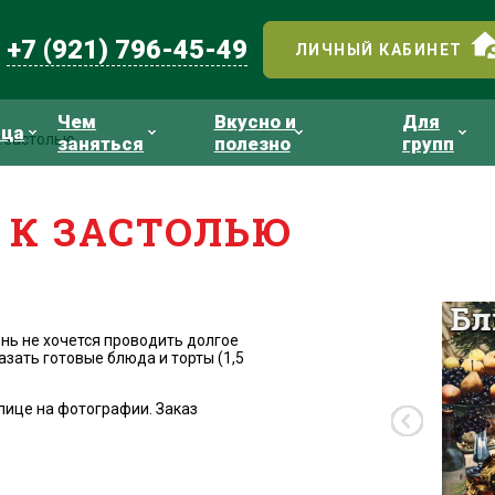
+7 (921) 796-45-49
ЛИЧНЫЙ КАБИНЕТ
Чем
Вкусно и
Для
ица
к застолью
заняться
полезно
групп
 К ЗАСТОЛЬЮ
ень не хочется проводить долгое
азать готовые блюда и торты (1,5
лице на фотографии. Заказ