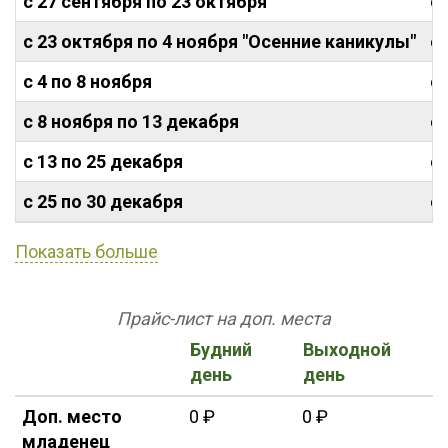
с 27 сентября по 23 октября
от
с 23 октября по 4 ноября "Осенние каникулы"
от
с 4 по 8 ноября
от
с 8 ноября по 13 декабря
от
с 13 по 25 декабря
от
с 25 по 30 декабря
от
Показать больше
Прайс-лист на доп. места
Будний
Выходной
день
день
Доп. место
0 ₽
0 ₽
младенец