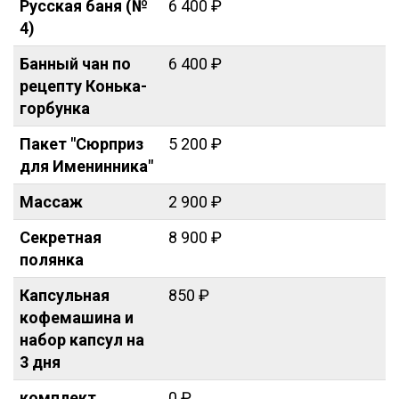
Русская баня (№
6 400 ₽
4)
Банный чан по
6 400 ₽
рецепту Конька-
горбунка
Пакет "Сюрприз
5 200 ₽
для Именинника"
Массаж
2 900 ₽
Секретная
8 900 ₽
полянка
Капсульная
850 ₽
кофемашина и
набор капсул на
3 дня
комплект
0 ₽